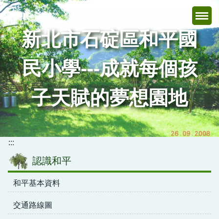
跳
到
主
新北市石碇區和平國
要
內
民小學---成就每個孩
容
區
子天賦的夢想園地
:::
認識和平
和平基本資料
交通路線圖