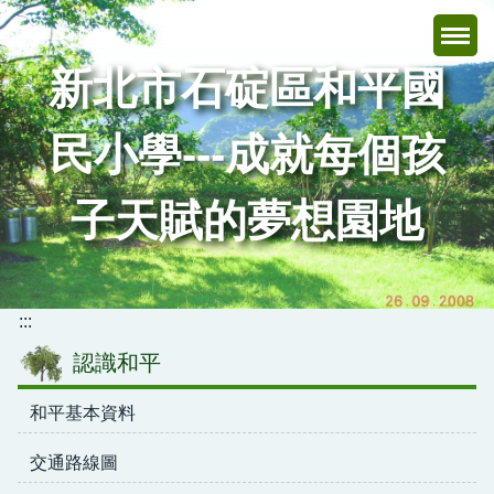
跳
到
主
新北市石碇區和平國
要
內
民小學---成就每個孩
容
區
子天賦的夢想園地
:::
認識和平
和平基本資料
交通路線圖