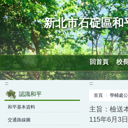
跳
到
主
新北市石碇區和
要
內
容
區
回首頁
校
:::
:::
認識和平
首頁
學輔處公
和平基本資料
主旨：檢送
115年6月
交通路線圖