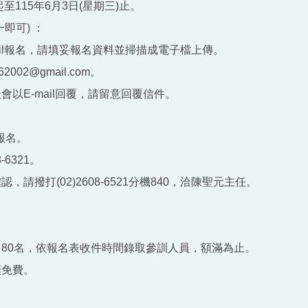
起至115年6月3日(星期三)止。
一即可) ：
ail報名，請填妥報名資料並掃描成電子檔上傳。
762002@gmail.com。
會以E-mail回覆，請留意回覆信件。
報名。
8-6321。
認，請撥打(02)2608-6521分機840，洽陳聖元主任。
多80名，依報名表收件時間錄取參訓人員，額滿為止。
額免費。