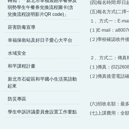
轉知：「新北市幸福晨飽早餐券及
(四)報名時間:即日
弱勢學生午餐券兌換流程圖卡(含
(五)報名方式(二擇
兌換流程說明影片QR code)」
１、方式一：E-m
菸害防毒宣導
(１)E-mail：a800
(２)學校確認收件後
幸福保衛站及好日子愛心大平台
水域安全
２、方式二：傳真
和平課程計畫
(１)傳真：(02)260
(２)傳真後需電話確
新北市石碇區和平國小生活英語動
起來
防災專區
(六)招收名額：最
學生申訴評議委員會設置工作要點
(七)上課費用：全