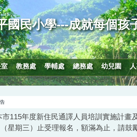
平國民小學---成就每個孩
長室
教務處
學輔處
總務處
幼兒園
人
告
本市115年度新住民通譯人員培訓實施計畫
3日（星期三）止受理報名，額滿為止，請