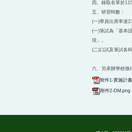
四、錄取名單於115年
五、研習時數：
(一)學員出席率達
(一)筆試為「基
現」。
(二)口試及筆試
六、另承辦學校徵
附件1-實施計畫．
附件2-DM.png