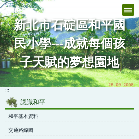
跳
到
主
新北市石碇區和平國
要
內
民小學---成就每個孩
容
區
子天賦的夢想園地
:::
認識和平
和平基本資料
交通路線圖