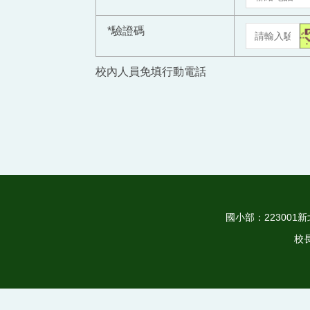
*
驗證碼
校內人員免填行動電話
國小部：223001新北
校長