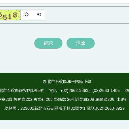
確認
清除
:::
新北市石碇區和平國民小學
市石碇區靜安路1段5號 電話：(02)2663-3863、(02)2663-1405 傳真：
室201 教務處202 教學組203 學輔處 204 訓育組208 總務處206 出納組
幼兒園：223001新北市石碇區楓子林32號之1 電話:(02)-2663-3929