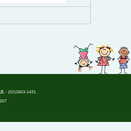
(02)2663-1431
207