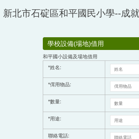
跳
新北市石碇區和平國民小學--成
到
主
要
內
容
學校設備(場地)借用
區
和平國小設備及場地借用
*
姓名:
*
傇用物品:
*
數量:
*
用途:
聯絡電話: