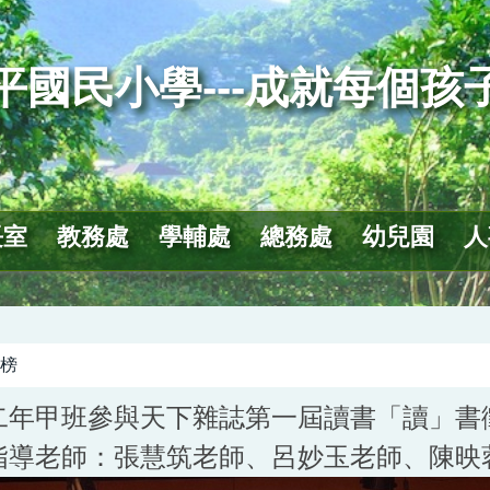
平國民小學---成就每個孩
長室
教務處
學輔處
總務處
幼兒園
人
榜
二年甲班參與天下雜誌第一屆讀書「讀」書
指導老師：張慧筑老師、呂妙玉老師、陳映