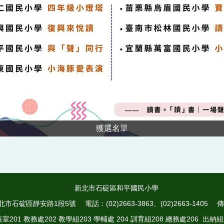
獲選名單
:::
新北市石碇區和平國民小學
市石碇區靜安路1段5號 電話：(02)2663-3863、(02)2663-1405 傳真：
室201 教務處202 教學組203 學輔處 204 訓育組208 總務處206 出納組