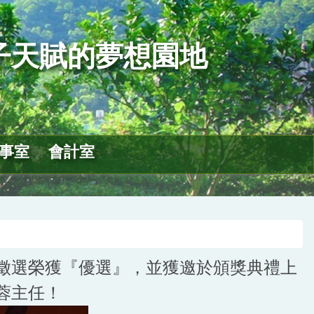
子天賦的夢想園地
事室
會計室
徵選榮獲『優選』，並獲邀於頒獎典禮上
蓉主任！