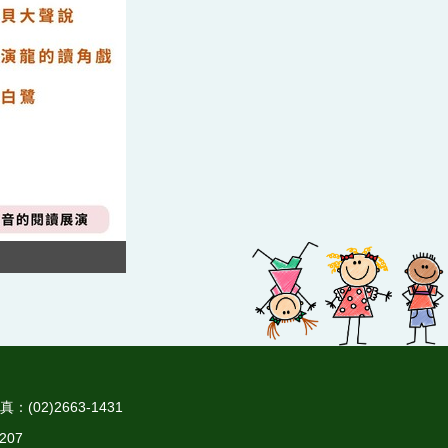
(02)2663-1431
207