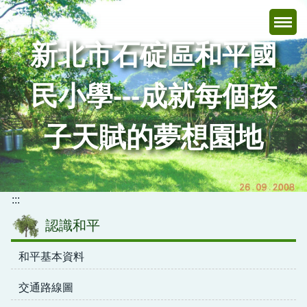
跳
到
主
新北市石碇區和平國
要
內
民小學---成就每個孩
容
區
子天賦的夢想園地
:::
認識和平
和平基本資料
交通路線圖