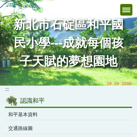
跳
到
主
新北市石碇區和平國
要
內
民小學---成就每個孩
容
區
子天賦的夢想園地
:::
認識和平
和平基本資料
交通路線圖